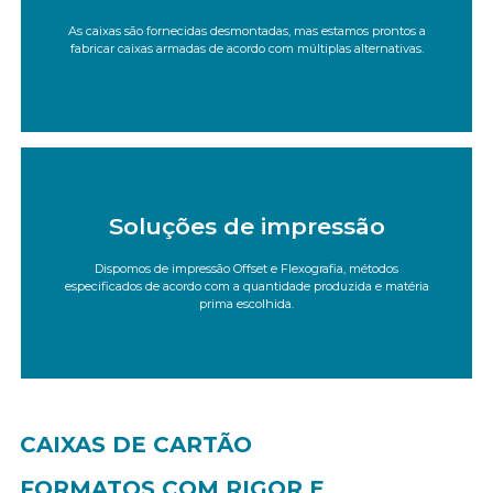
Vários formatos para todas as finalidades.
As caixas são fornecidas desmontadas, mas estamos prontos a
fabricar caixas armadas de acordo com múltiplas alternativas.
Amostras de produtos
Soluções de impressão
Saiba mais
Dispomos de impressão Offset e Flexografia, métodos
A escolha ideal para as suas caixas.
especificados de acordo com a quantidade produzida e matéria
prima escolhida.
Os nossos recursos
CAIXAS DE CARTÃO
FORMATOS COM RIGOR
E