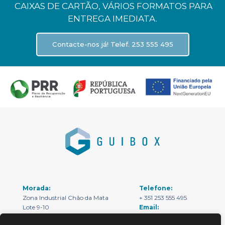
CAIXAS DE CARTÃO, VÁRIOS FORMATOS PARA
ENTREGA IMEDIATA.
Contacte-nos já! Telef. 253 555 495
Morada:
Telefone:
Zona Industrial Chão da Mata
+ 351 253 555 495
Lote 9-10
Email:
São Lourenço de Selho
geral@guibox.pt