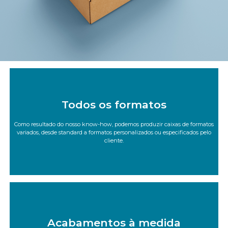
Saiba mais
Todos os formatos
tamanhos.
Como resultado do nosso know-how, podemos produzir caixas de formatos
Dispomos, com efeito, de uma vasta gama de modelos e
variados, desde standard a formatos personalizados ou especificados pelo
cliente.
Consulte o catálogo
Saiba mais
Acabamentos à medida