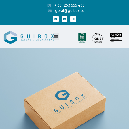
+ 351 253 555 495
geral@guibox.pt